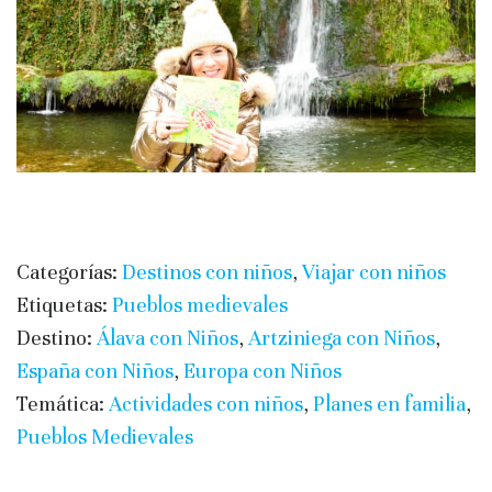
Categorías:
Destinos con niños
,
Viajar con niños
Etiquetas:
Pueblos medievales
Destino:
Álava con Niños
,
Artziniega con Niños
,
España con Niños
,
Europa con Niños
Temática:
Actividades con niños
,
Planes en familia
,
Pueblos Medievales