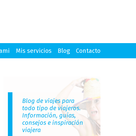
mami
Mis servicios
Blog
Contacto
Blog de viajes para
todo tipo de viajeros.
Información, guías,
consejos e inspiración
viajera