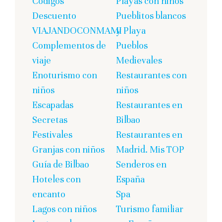
Códigos
Playas con niños
Descuento
Pueblitos blancos
VIAJANDOCONMAMI
y Playa
Complementos de
Pueblos
viaje
Medievales
Enoturismo con
Restaurantes con
niños
niños
Escapadas
Restaurantes en
Secretas
Bilbao
Festivales
Restaurantes en
Granjas con niños
Madrid. Mis TOP
Guía de Bilbao
Senderos en
Hoteles con
España
encanto
Spa
Lagos con niños
Turismo familiar