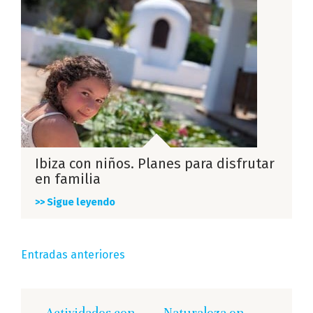
Ibiza con niños. Planes para disfrutar
en familia
>> Sigue leyendo
Navegación
Entradas anteriores
de
Actividades con
Naturaleza en