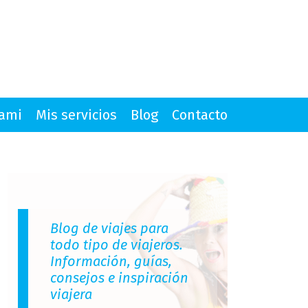
mami
Mis servicios
Blog
Contacto
Blog de viajes para
todo tipo de viajeros.
Información, guías,
consejos e inspiración
viajera