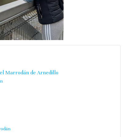
tel Marrodán de Arnedillo
án
rodán