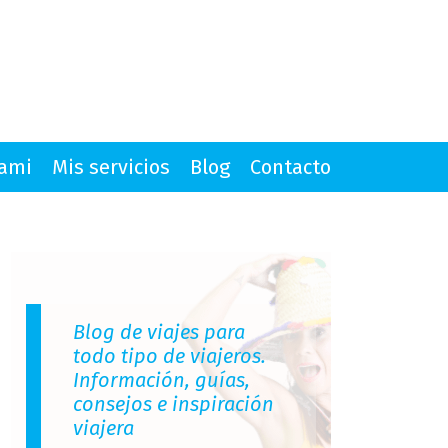
mami
Mis servicios
Blog
Contacto
Blog de viajes para
todo tipo de viajeros.
Información, guías,
consejos e inspiración
viajera