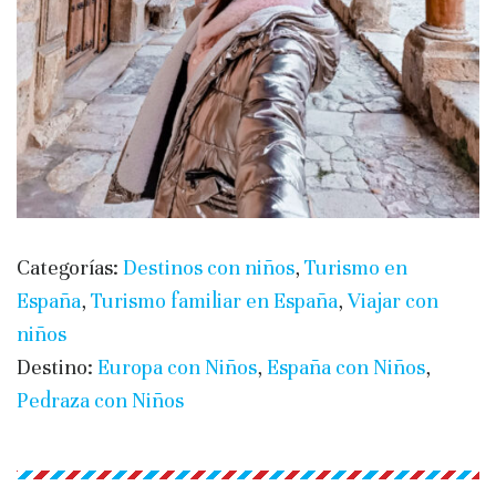
Categorías:
Destinos con niños
,
Turismo en
España
,
Turismo familiar en España
,
Viajar con
niños
Destino:
Europa con Niños
,
España con Niños
,
Pedraza con Niños