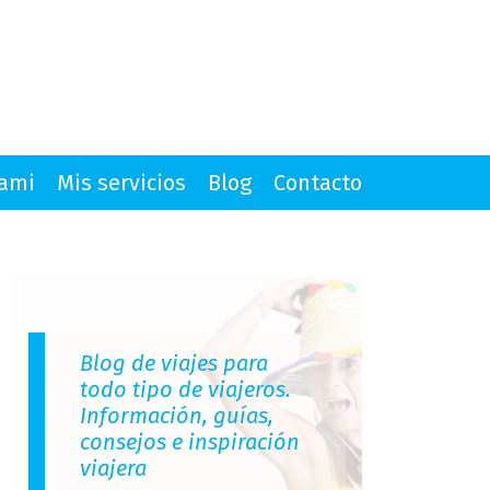
mami
Mis servicios
Blog
Contacto
Blog de viajes para
todo tipo de viajeros.
Información, guías,
consejos e inspiración
viajera