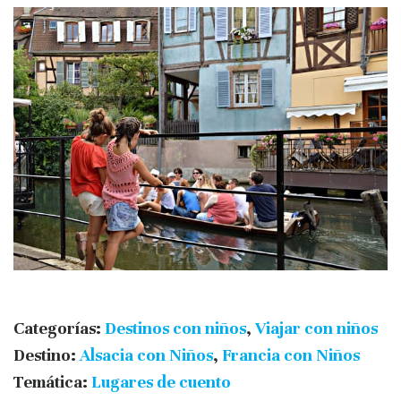
Categorías:
Destinos con niños
,
Viajar con niños
Destino:
Alsacia con Niños
,
Francia con Niños
Temática:
Lugares de cuento