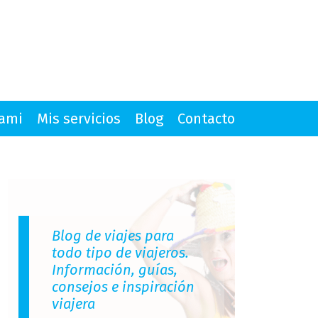
mami
Mis servicios
Blog
Contacto
Blog de viajes para
todo tipo de viajeros.
Información, guías,
consejos e inspiración
viajera