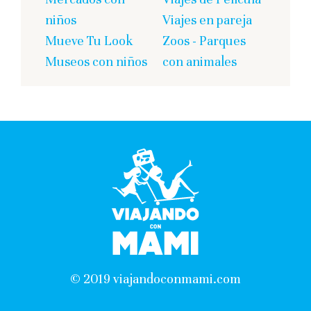
niños
Viajes en pareja
Mueve Tu Look
Zoos - Parques
Museos con niños
con animales
© 2019 viajandoconmami.com