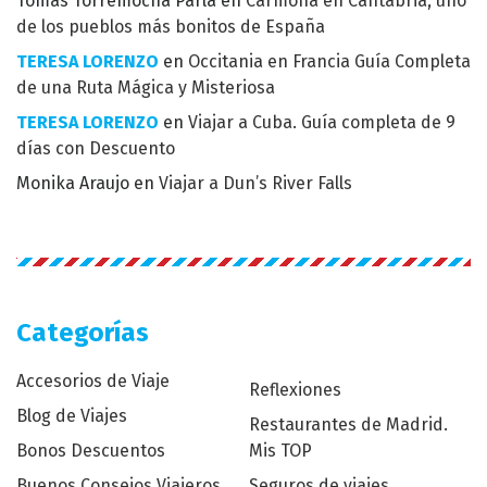
Tomás Torremocha Parla
en
Carmona en Cantabria, uno
de los pueblos más bonitos de España
TERESA LORENZO
en
Occitania en Francia Guía Completa
de una Ruta Mágica y Misteriosa
TERESA LORENZO
en
Viajar a Cuba. Guía completa de 9
días con Descuento
Monika Araujo
en
Viajar a Dun’s River Falls
Categorías
Accesorios de Viaje
Reflexiones
Blog de Viajes
Restaurantes de Madrid.
Bonos Descuentos
Mis TOP
Buenos Consejos Viajeros
Seguros de viajes