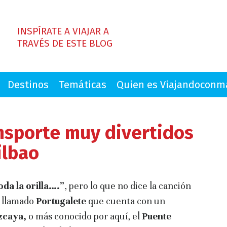
INSPÍRATE A VIAJAR A
TRAVÉS DE ESTE BLOG
Destinos
Temáticas
Quien es Viajandocon
nsporte muy divertidos
ilbao
da la orilla….”
, pero lo que no dice la canción
o llamado
Portugalete
que cuenta con un
zcaya,
o más conocido por aquí, el
Puente