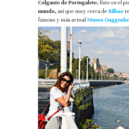
Colgante de Portugalete.
Éste es el p
mundo,
así que muy cerca de
Bilbao
t
famoso y más actual
Museo Guggenhe