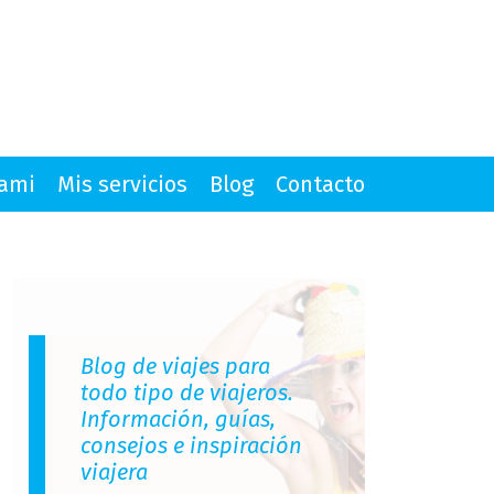
mami
Mis servicios
Blog
Contacto
Blog de viajes para
todo tipo de viajeros.
Información, guías,
consejos e inspiración
viajera