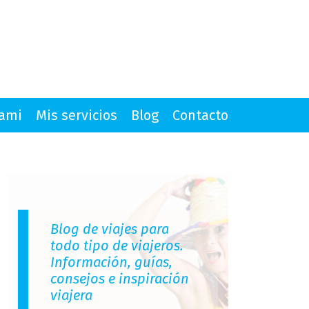
mami
Mis servicios
Blog
Contacto
Blog de viajes para
todo tipo de viajeros.
Información, guías,
consejos e inspiración
viajera