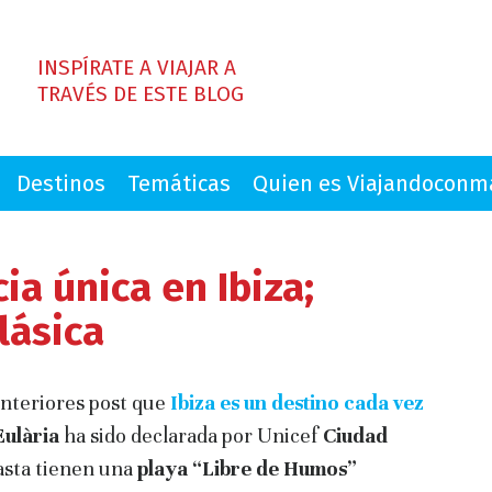
INSPÍRATE A VIAJAR A
TRAVÉS DE ESTE BLOG
Destinos
Temáticas
Quien es Viajandocon
ia única en Ibiza;
lásica
anteriores post que
Ibiza es un destino cada vez
Eulària
ha sido declarada por Unicef
Ciudad
asta tienen una
playa “Libre de Humos”