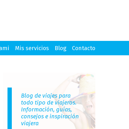
mami
Mis servicios
Blog
Contacto
Blog de viajes para
todo tipo de viajeros.
Información, guías,
consejos e inspiración
viajera