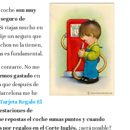
n coche
son muy
 seguro de
Si viajas mucho en
lije un seguro que
hos no la tienen,
as es fundamental.
e contarte. No me
hemos gastado
en
ta que después de
 Barcelona me he
Tarjeta Regalo El
estaciones de
ue repostas el coche sumas puntos y cuando
s por regalos en el Corte Inglés.
¿será posible?