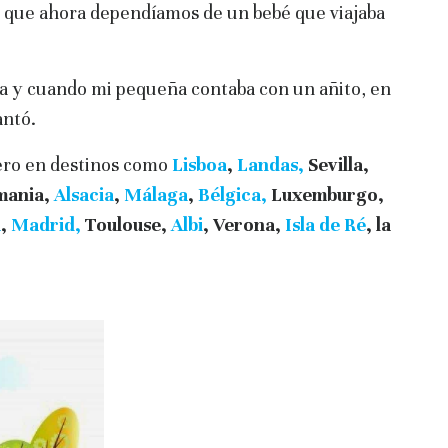
a que ahora dependíamos de un bebé que viajaba
a y cuando mi pequeña contaba con un añito, en
ntó.
ero en destinos como
Lisboa
,
Landas,
Sevilla,
emania,
Alsacia
,
Málaga
,
Bélgica,
Luxemburgo,
a
,
Madrid,
Toulouse,
Albi
, Verona,
Isla de Ré
, la