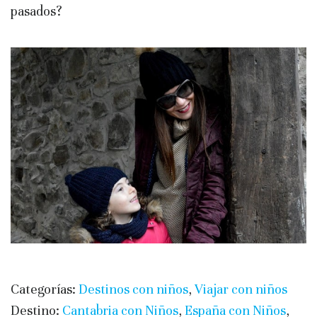
pasados?
Categorías:
Destinos con niños
,
Viajar con niños
Destino:
Cantabria con Niños
,
España con Niños
,