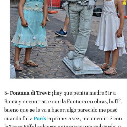
5-
Fontana di Trevi:
¡hay que penita madre!! ir a
Roma y encontrarte con la Fontana en obras, bufff,
bueno que se le va a hacer, algo parecido me pasó
cuando fui a
París
la primera vez, me encontré con
la Torre Eiffel cubierta entera por una red verde, y