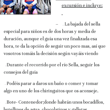
excursión e incluye:
–
La bajada del sella
–
especial para niños es de dos horas y media de
duración, aunque el guía una vez finalizada esa
hora, te da la opción de seguir un poco mas, así que
vosotros tomáis la decisión según vayáis viendo
–
Durante el recorrido por el río Sella, seguir los
–
consejos del guía
–
Podéis parar a daros un baño o comer y tomar
–
algo en uno de los chiringuitos que os aconseje.
–
Bote- Contenedor;donde habrán unos bocadillos,
–
botellines de agua, chocolatinas y galletas.