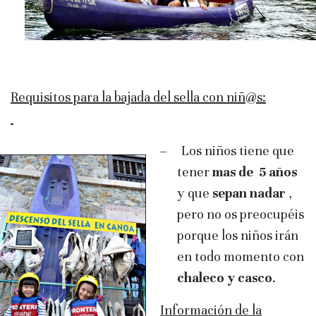
Requisitos para la bajada del sella con niñ@s:
–
Los niños tiene que
tener
mas de 5 años
y que
sepan nadar
,
pero no os preocupéis
porque los niños irán
en todo momento con
chaleco y casco
.
Información de la