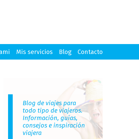
mami
Mis servicios
Blog
Contacto
Blog de viajes para
todo tipo de viajeros.
Información, guías,
consejos e inspiración
viajera