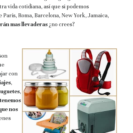
a vida cotidiana, así que si podemos
 París, Roma, Barcelona, New York, Jamaica,
erán mas llevaderas
¿no crees?
son
ue
ajar con
iajes
,
juguetes
,
 tenemos
 que nos
ienes