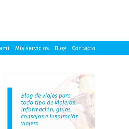
mami
Mis servicios
Blog
Contacto
Blog de viajes para
todo tipo de viajeros.
Información, guías,
consejos e inspiración
viajera