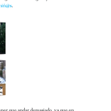
niñ@s
.
 tener que andar demasiado, ya que en