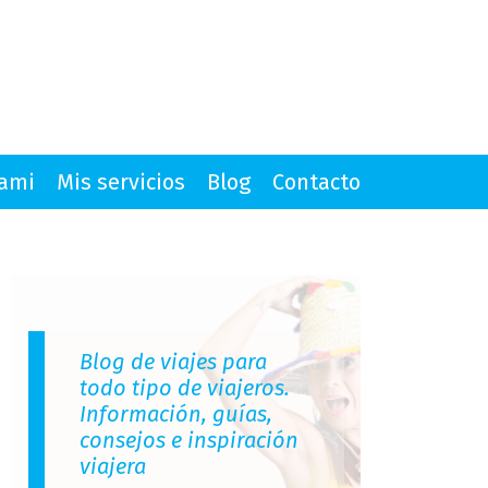
mami
Mis servicios
Blog
Contacto
Blog de viajes para
todo tipo de viajeros.
Información, guías,
consejos e inspiración
viajera