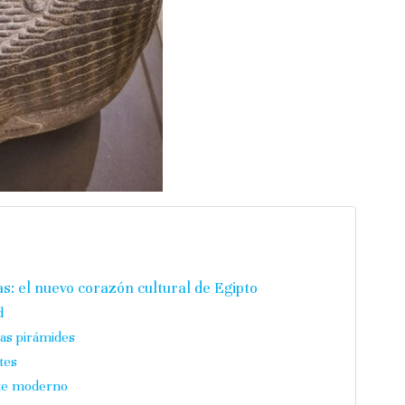
s: el nuevo corazón cultural de Egipto
d
las pirámides
tes
ante moderno