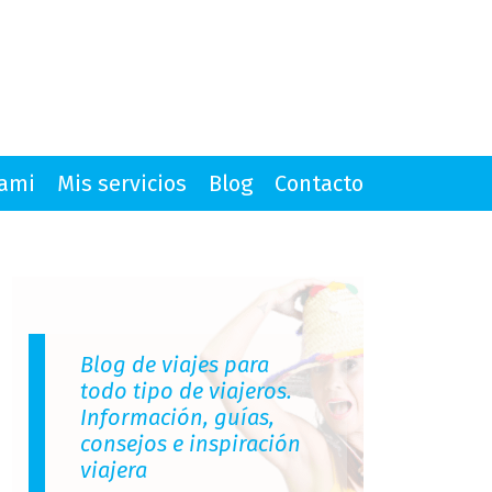
mami
Mis servicios
Blog
Contacto
Blog de viajes para
todo tipo de viajeros.
Información, guías,
consejos e inspiración
viajera