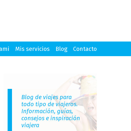
mami
Mis servicios
Blog
Contacto
Blog de viajes para
todo tipo de viajeros.
Información, guías,
consejos e inspiración
viajera