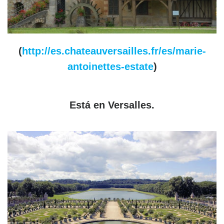
(
http://es.chateauversailles.fr/es/marie-
antoinettes-estate
)
Está en
Versalles
.