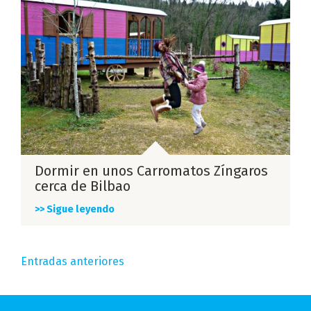
Dormir en unos Carromatos Zíngaros
cerca de Bilbao
>> Sigue leyendo
Navegación
Entradas anteriores
de