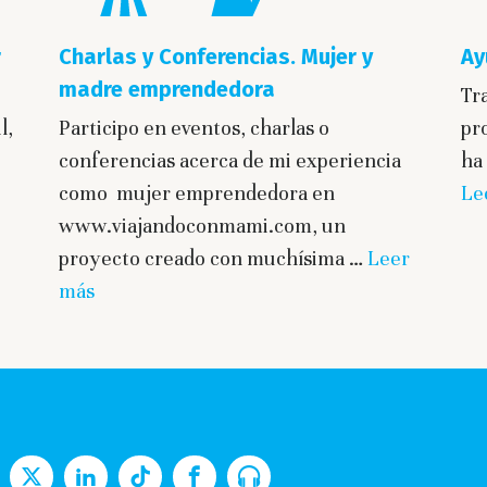
r
Charlas y Conferencias. Mujer y
Ay
madre emprendedora
Tra
l,
Participo en eventos, charlas o
pr
conferencias acerca de mi experiencia
ha
como mujer emprendedora en
Le
www.viajandoconmami.com, un
proyecto creado con muchísima …
Leer
más