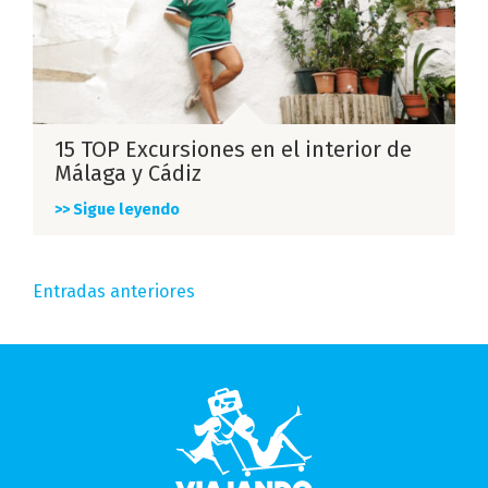
15 TOP Excursiones en el interior de
Málaga y Cádiz
>> Sigue leyendo
Navegación
Entradas anteriores
de
entradas