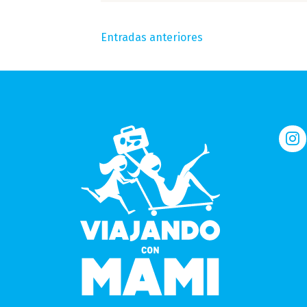
Navegación
Entradas anteriores
de
entradas