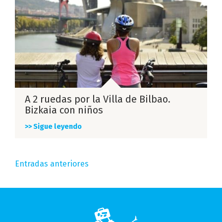
A 2 ruedas por la Villa de Bilbao.
Bizkaia con niños
>> Sigue leyendo
Navegación
Entradas anteriores
de
entradas